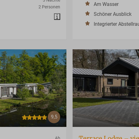
Am Wasser
2 Personen
Schöner Ausblick
Integrierter Abstellr
9,5
Terrace Lodge – vi
Ab