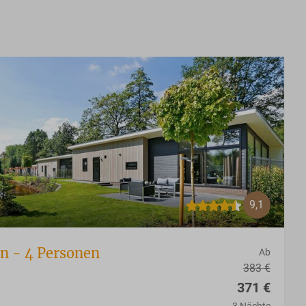
9,1
n - 4 Personen
Ab
383 €
371 €
3 Nächte