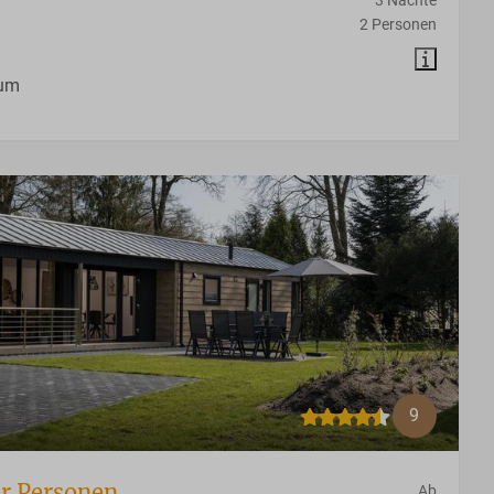
2 Personen
aum
9
er Personen
Ab