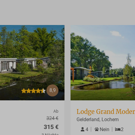
8,9
Lodge Grand Moder
Ab
324 €
Gelderland, Lochem
315 €
4
Nein
2
3 Nächte