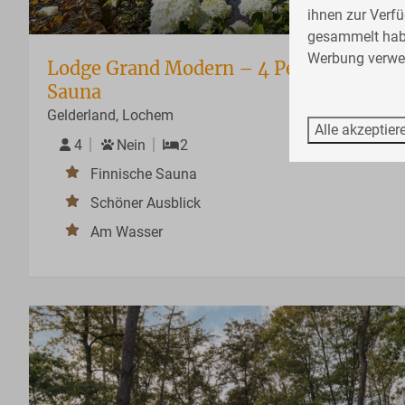
ihnen zur Verfü
gesammelt ha
Werbung verwen
Lodge Grand Modern – 4 Personen mit f
Sauna
Gelderland, Lochem
Alle akzeptier
4
Nein
2
Finnische Sauna
Schöner Ausblick
Am Wasser