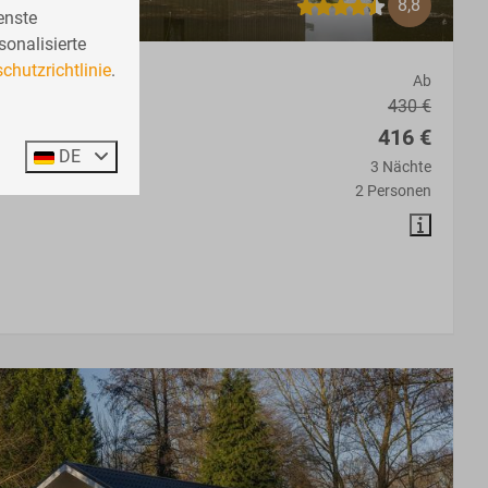
8,8
enste
sonalisierte
chutzrichtlinie
.
Personen
Ab
430 €
416 €
DE
3 Nächte
2 Personen