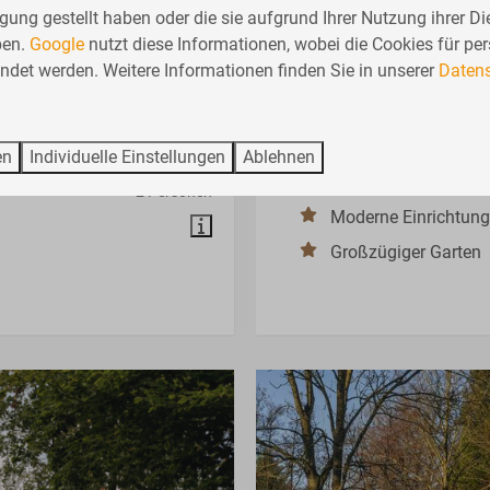
9
gung gestellt haben oder die sie aufgrund Ihrer Nutzung ihrer Di
ben.
Google
nutzt diese Informationen, wobei die Cookies für per
det werden. Weitere Informationen finden Sie in unserer
Datens
innischer
De Waterlelie – 4 
Ab
407 €
Gelderland, Lochem
394 €
4
Nein
2
en
Individuelle Einstellungen
Ablehnen
3 Nächte
Am Wasser
2 Personen
Moderne Einrichtung
Großzügiger Garten