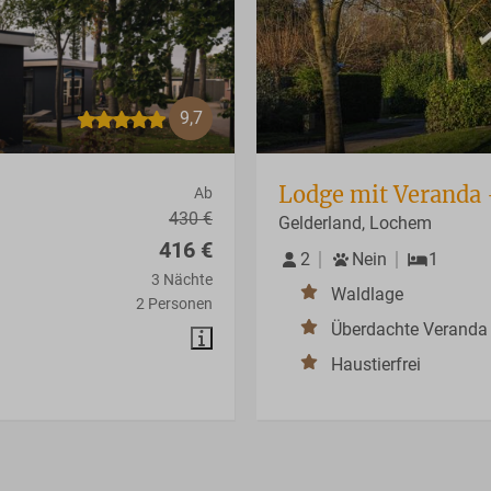
9,7
Lodge mit Veranda 
Ab
430 €
Gelderland, Lochem
416 €
2
Nein
1
3 Nächte
Waldlage
2 Personen
Überdachte Veranda
Haustierfrei