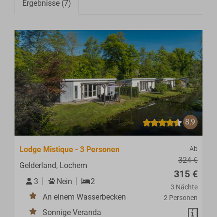
Ergebnisse (7)
8,9
Lodge Mistique - 3 Personen
Ab
324 €
Gelderland, Lochem
315 €
3
Nein
2
3 Nächte
An einem Wasserbecken
2 Personen
Sonnige Veranda