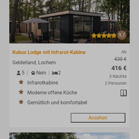
9,7
Kubus Lodge mit Infrarot-Kabine
Ab
430 €
Gelderland, Lochem
416 €
5
Nein
2
3 Nächte
Infrarotkabine
2 Personen
Moderne offene Küche
Gemütlich und komfortabel
Ansehen