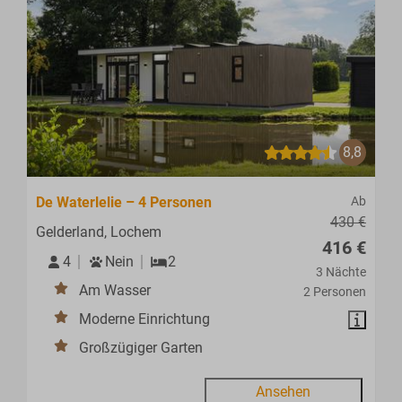
8,8
De Waterlelie – 4 Personen
Ab
430 €
Gelderland, Lochem
416 €
4
Nein
2
3 Nächte
Am Wasser
2 Personen
Moderne Einrichtung
Großzügiger Garten
Ansehen