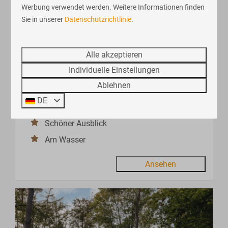
Werbung verwendet werden. Weitere Informationen finden
9
Sie in unserer
Datenschutzrichtlinie
.
Lodge Grand Modern – 4 Personen mit
Ab
Alle akzeptieren
407 €
finnischer Sauna
394 €
Individuelle Einstellungen
Gelderland, Lochem
3 Nächte
Ablehnen
4
Nein
2
2 Personen
DE
Finnische Sauna
Schöner Ausblick
Am Wasser
Ansehen