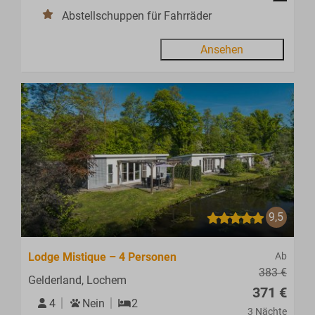
Abstellschuppen für Fahrräder
Ansehen
9,5
Lodge Mistique – 4 Personen
Ab
383 €
Gelderland, Lochem
371 €
4
Nein
2
3 Nächte