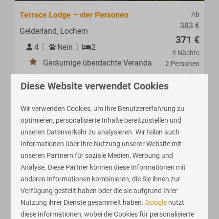
Terrace Lodge – vier Personen
Ab
383 €
Gelderland, Lochem
371 €
4
Nein
2
3 Nächte
Geräumige überdachte Veranda
2 Personen
Waldlage
Diese Website verwendet Cookies
Moderne Einrichtung
Wir verwenden Cookies, um Ihre Benutzererfahrung zu
Ansehen
optimieren, personalisierte Inhalte bereitzustellen und
unseren Datenverkehr zu analysieren. Wir teilen auch
Informationen über Ihre Nutzung unserer Website mit
unseren Partnern für soziale Medien, Werbung und
Analyse. Diese Partner können diese Informationen mit
anderen Informationen kombinieren, die Sie ihnen zur
Verfügung gestellt haben oder die sie aufgrund Ihrer
Nutzung ihrer Dienste gesammelt haben.
Google
nutzt
diese Informationen, wobei die Cookies für personalisierte