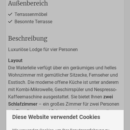
Außenbereich
Terrassenmöbel
Besonnte Terrasse
Küche
Beschreibung
Geschirrspülmaschine
Luxuriöse Lodge für vier Personen
Nespresso-Maschine
Layout
4-Platten-Herd
Die Waterlelie verfügt über ein geräumiges und helles
Mikrowelle
Wohnzimmer mit gemütlicher Sitzecke, Fernseher und
Esstisch
Esstisch. Die moderne offene Küche ist unter anderem
Offene Küche
mit Kombi-Mikrowelle, Geschirrspüler und Nespresso-
Wasserkessel
Kaffeemaschine ausgestattet. Sie bietet Ihnen
zwei
Schlafzimmer
– ein großes Zimmer für zwei Personen
Badezimmer
mit Einzelbetten und Schrankwand sowie ein weiteres
Diese Website verwendet Cookies
Zimmer mit Einzelbett. Das gepflegte Badezimmer
Dusche
besitzt eine Dusche, ein Waschbecken und eine Toilette.
Toilette