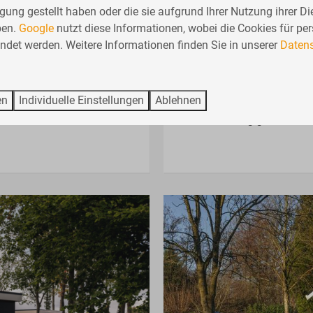
innischer
De Waterlelie – 4 
Ab
gung gestellt haben oder die sie aufgrund Ihrer Nutzung ihrer Di
407 €
ben.
Google
nutzt diese Informationen, wobei die Cookies für per
Gelderland, Lochem
394 €
det werden. Weitere Informationen finden Sie in unserer
Datens
4
Nein
2
3 Nächte
Am Wasser
2 Personen
Moderne Einrichtung
en
Individuelle Einstellungen
Ablehnen
Großzügiger Garten