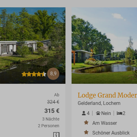
8,9
Lodge Grand Moder
Ab
324 €
Gelderland, Lochem
315 €
4
Nein
2
3 Nächte
Am Wasser
2 Personen
Schöner Ausblick