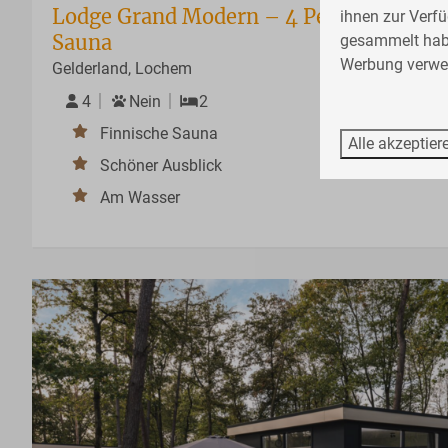
Lodge Grand Modern – 4 Personen mit f
ihnen zur Verfü
Sauna
gesammelt ha
Werbung verwen
Gelderland, Lochem
4
Nein
2
Finnische Sauna
Alle akzeptier
Schöner Ausblick
Am Wasser