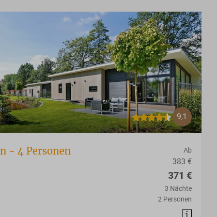
9,1
n - 4 Personen
Ab
383 €
371 €
3 Nächte
2 Personen