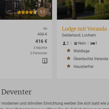
9,3
Lodge mit Veranda 
Ab
430 €
Gelderland, Lochem
416 €
2
Nein
1
3 Nächte
Waldlage
2 Personen
Überdachte Veranda
Haustierfrei
 Deventer
er modernen und stilvollen Einrichtung werden Sie sich bald wi