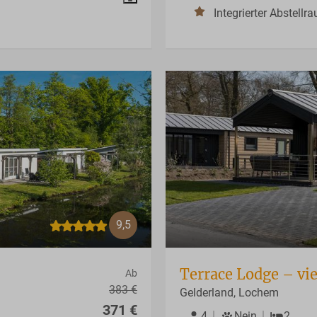
Integrierter Abstellr
9,5
Terrace Lodge – vi
Ab
383 €
Gelderland, Lochem
371 €
4
Nein
2