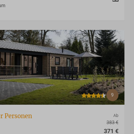
aum
9
er Personen
Ab
383 €
371 €